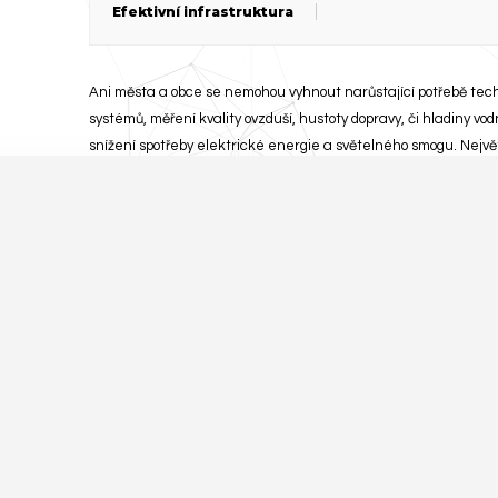
Efektivní infrastruktura
Ani města a obce se nemohou vyhnout narůstající potřebě tech
systémů, měření kvality ovzduší, hustoty dopravy, či hladiny v
snížení spotřeby elektrické energie a světelného smogu. Největš
infrastruktura. Proč však elegantně nevyřešit všechny problémy
osvětlení. Jeho výměnou za chytré lampy Vám díky stálému napět
například intenzitu, či dobu osvětlení na každé lampě zvlášť, n
je i osazení pouličního osvětlení nabíječkami na elektrokola, k
pomocí našeho produktu.