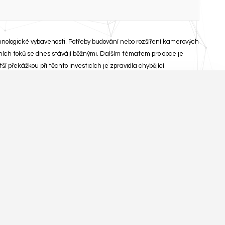
nologické vybavenosti. Potřeby budování nebo rozšíření kamerových
odních toků se dnes stávájí běžnými. Dalším tématem pro obce je
í překážkou při těchto investicích je zpravidla chybějící
 naráz? Přirozenou síť po Vašem městě, či obci tvoří pouliční
í, internetu a technologii LED osvětlení dávají možnost řídit
ebo ji jednoduše osadit Vámi zvolenou technologií. Skvělou možností
oloběžky a automobily. Chytré město můžete mít i vy, snadno za