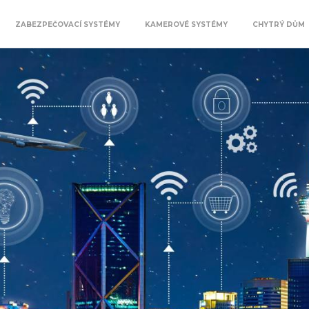
ZABEZPEČOVACÍ SYSTÉMY
KAMEROVÉ SYSTÉMY
CHYTRÝ DŮM